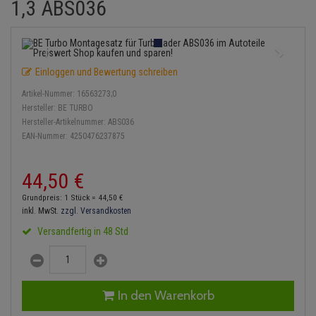
1,3 ABS036
Einspritzpumpe
Lambdasonde
Bremsbeläge
Service Kit
Verdampfer
Zündkondensator
Thermoschalter
Kühler-Frostschutz
Klimaanlage
Hydraulikschläuche
Gaszug
Mittelschalldämpfer
Bremssattel
Stoßdämpfer
Zündmodul
Thermostat
Starthilfekabel
Heizung
Koppelstange
Einloggen und Bewertung schreiben
Gelenkscheiben
NOx-Sensor
Druckspeicher
Kontaktsatz
Wasserpumpe
Sicherheit & Notfall
Kraftstoffaufbereitung
Kardanwelle
Artikel-Nummer:
16563273;0
Hydrostößel
Montageteile
Handbremsseil
Hersteller:
BE TURBO
Lenkung / Achsaufhängung
Lenkgetriebe
Hersteller-Artikelnummer:
ABS036
EAN-Nummer:
4250476237875
Keilriemen
Vorschalldämpfer / Vord
Bremstrommeln
Kühlung
Lenkhebel und Übertragu
Keilrippenriemen
Bremsbacken
44,
50
€
Motor und Getriebe
Lenkmanschetten
Grundpreis: 1 Stück =
44,
50
€
Kupplung
Bremskraftregler
inkl. MwSt.
zzgl. Versandkosten
Elektrik
Querlenker
Versandfertig in 48 Std
Geberzylinder
Unterdruckpumpe
Öle und Additive
Radlager / Radnaben
Nehmerzylinder
Bremsleitung
Radbremszylinder
Servolenkung
In den Warenkorb
Kurbelgehäuse
Bremsschlauch
Reifen / Felgen
Spurstangen