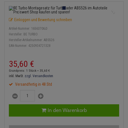
Einspritzpumpe
Lambdasonde
Bremsbeläge
Service Kit
Verdampfer
Zündkondensator
Thermoschalter
Kühler-Frostschutz
Klimaanlage
Hydraulikschläuche
Gaszug
Mittelschalldämpfer
Bremssattel
Stoßdämpfer
Zündmodul
Einloggen und Bewertung schreiben
Thermostat
Starthilfekabel
Heizung
Koppelstange
Artikel-Nummer:
16563706;0
Gelenkscheiben
NOx-Sensor
Druckspeicher
Kontaktsatz
Wasserpumpe
Sicherheit & Notfall
Hersteller:
BE TURBO
Kraftstoffaufbereitung
Kardanwelle
Hersteller-Artikelnummer:
ABS526
Hydrostößel
Montageteile
Handbremsseil
EAN-Nummer:
4250934721328
Lenkung / Achsaufhängung
Lenkgetriebe
Keilriemen
Vorschalldämpfer / Vord
Bremstrommeln
35,
60
€
Kühlung
Lenkhebel und Übertragu
Keilrippenriemen
Bremsbacken
Grundpreis: 1 Stück =
35,
60
€
Motor und Getriebe
Lenkmanschetten
inkl. MwSt.
zzgl. Versandkosten
Kupplung
Bremskraftregler
Versandfertig in 48 Std
Elektrik
Querlenker
Geberzylinder
Unterdruckpumpe
Öle und Additive
Radlager / Radnaben
Nehmerzylinder
Bremsleitung
In den Warenkorb
Radbremszylinder
Servolenkung
Kurbelgehäuse
Bremsschlauch
Reifen / Felgen
Spurstangen