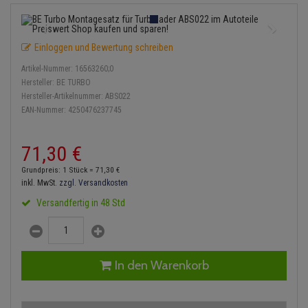
Einspritzpumpe
Lambdasonde
Bremsbeläge
Service Kit
Verdampfer
Zündkondensator
Thermoschalter
Kühler-Frostschutz
Klimaanlage
Hydraulikschläuche
Gaszug
Mittelschalldämpfer
Bremssattel
Stoßdämpfer
Zündmodul
Einloggen und Bewertung schreiben
Thermostat
Starthilfekabel
Heizung
Koppelstange
Artikel-Nummer:
16563260;0
Gelenkscheiben
NOx-Sensor
Druckspeicher
Kontaktsatz
Wasserpumpe
Sicherheit & Notfall
Hersteller:
BE TURBO
Kraftstoffaufbereitung
Kardanwelle
Hersteller-Artikelnummer:
ABS022
Hydrostößel
Montageteile
Handbremsseil
EAN-Nummer:
4250476237745
Lenkung / Achsaufhängung
Lenkgetriebe
Keilriemen
Vorschalldämpfer / Vord
Bremstrommeln
71,
30
€
Kühlung
Lenkhebel und Übertragu
Keilrippenriemen
Bremsbacken
Grundpreis: 1 Stück =
71,
30
€
Motor und Getriebe
Lenkmanschetten
inkl. MwSt.
zzgl. Versandkosten
Kupplung
Bremskraftregler
Versandfertig in 48 Std
Elektrik
Querlenker
Geberzylinder
Unterdruckpumpe
Öle und Additive
Radlager / Radnaben
Nehmerzylinder
Bremsleitung
In den Warenkorb
Radbremszylinder
Servolenkung
Kurbelgehäuse
Bremsschlauch
Reifen / Felgen
Spurstangen