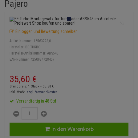
Pajero
Einspritzpumpe
Lambdasonde
Bremsbeläge
Service Kit
Verdampfer
Zündkondensator
Thermoschalter
Kühler-Frostschutz
Klimaanlage
Hydraulikschläuche
Gaszug
Mittelschalldämpfer
Bremssattel
Stoßdämpfer
Zündmodul
Thermostat
Starthilfekabel
Heizung
Koppelstange
Einloggen und Bewertung schreiben
Gelenkscheiben
NOx-Sensor
Druckspeicher
Kontaktsatz
Wasserpumpe
Sicherheit & Notfall
Kraftstoffaufbereitung
Kardanwelle
Artikel-Nummer:
16563723;0
Hydrostößel
Montageteile
Handbremsseil
Hersteller:
BE TURBO
Lenkung / Achsaufhängung
Lenkgetriebe
Hersteller-Artikelnummer:
ABS543
EAN-Nummer:
4250934728457
Keilriemen
Vorschalldämpfer / Vord
Bremstrommeln
Kühlung
Lenkhebel und Übertragu
Keilrippenriemen
Bremsbacken
35,
60
€
Motor und Getriebe
Lenkmanschetten
Grundpreis: 1 Stück =
35,
60
€
Kupplung
Bremskraftregler
inkl. MwSt.
zzgl. Versandkosten
Elektrik
Querlenker
Versandfertig in 48 Std
Geberzylinder
Unterdruckpumpe
Öle und Additive
Radlager / Radnaben
Nehmerzylinder
Bremsleitung
Radbremszylinder
Servolenkung
In den Warenkorb
Kurbelgehäuse
Bremsschlauch
Reifen / Felgen
Spurstangen