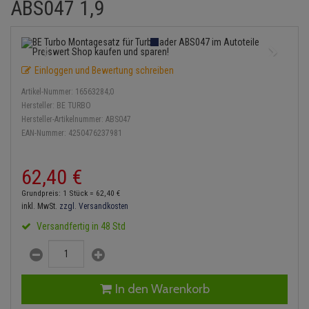
ABS047 1,9
Einspritzpumpe
Lambdasonde
Bremsbeläge
Service Kit
Verdampfer
Zündkondensator
Thermoschalter
Kühler-Frostschutz
Klimaanlage
Hydraulikschläuche
Gaszug
Mittelschalldämpfer
Bremssattel
Stoßdämpfer
Zündmodul
Thermostat
Starthilfekabel
Heizung
Koppelstange
Einloggen und Bewertung schreiben
Gelenkscheiben
NOx-Sensor
Druckspeicher
Kontaktsatz
Wasserpumpe
Sicherheit & Notfall
Kraftstoffaufbereitung
Kardanwelle
Artikel-Nummer:
16563284;0
Hydrostößel
Montageteile
Handbremsseil
Hersteller:
BE TURBO
Lenkung / Achsaufhängung
Lenkgetriebe
Hersteller-Artikelnummer:
ABS047
EAN-Nummer:
4250476237981
Keilriemen
Vorschalldämpfer / Vord
Bremstrommeln
Kühlung
Lenkhebel und Übertragu
Keilrippenriemen
Bremsbacken
62,
40
€
Motor und Getriebe
Lenkmanschetten
Grundpreis: 1 Stück =
62,
40
€
Kupplung
Bremskraftregler
inkl. MwSt.
zzgl. Versandkosten
Elektrik
Querlenker
Versandfertig in 48 Std
Geberzylinder
Unterdruckpumpe
Öle und Additive
Radlager / Radnaben
Nehmerzylinder
Bremsleitung
Radbremszylinder
Servolenkung
In den Warenkorb
Kurbelgehäuse
Bremsschlauch
Reifen / Felgen
Spurstangen