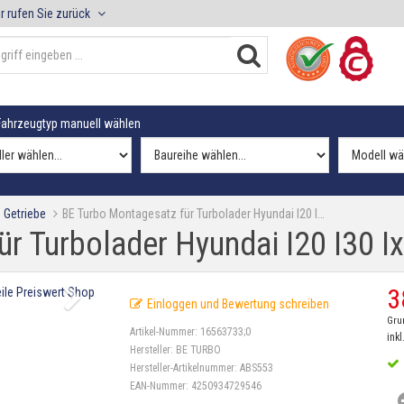
r rufen Sie zurück
ahrzeugtyp manuell wählen
 Getriebe
BE Turbo Montagesatz für Turbolader Hyundai I20 I…
r Turbolader Hyundai I20 I30 I
3
Einloggen und Bewertung schreiben
Gru
Artikel-Nummer:
16563733;0
inkl
Hersteller:
BE TURBO
Hersteller-Artikelnummer:
ABS553
EAN-Nummer:
4250934729546