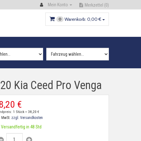
Mein Konto
Merkzettel
(0)
Warenkorb:
0,
00
€
0
x20 Kia Ceed Pro Venga
8,
20
€
ndpreis: 1 Stück =
38,
20
€
. MwSt.
zzgl. Versandkosten
Versandfertig in 48 Std