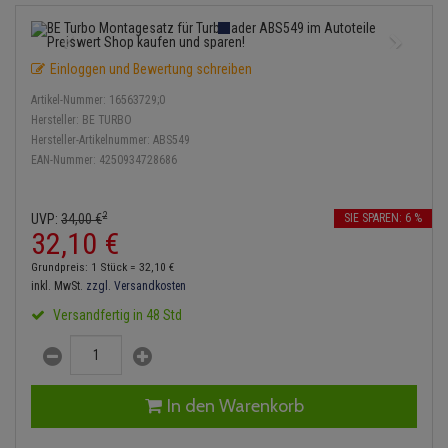
Einspritzpumpe
Lambdasonde
Bremsbeläge
Service Kit
Verdampfer
Zündkondensator
Thermoschalter
Kühler-Frostschutz
Klimaanlage
Hydraulikschläuche
Gaszug
Mittelschalldämpfer
Bremssattel
Stoßdämpfer
Zündmodul
Einloggen und Bewertung schreiben
Thermostat
Starthilfekabel
Heizung
Koppelstange
Artikel-Nummer:
16563729;0
Gelenkscheiben
NOx-Sensor
Druckspeicher
Kontaktsatz
Wasserpumpe
Sicherheit & Notfall
Hersteller:
BE TURBO
Kraftstoffaufbereitung
Kardanwelle
Hersteller-Artikelnummer:
ABS549
Hydrostößel
Montageteile
Handbremsseil
EAN-Nummer:
4250934728686
Lenkung / Achsaufhängung
Lenkgetriebe
Keilriemen
Vorschalldämpfer / Vord
Bremstrommeln
Kühlung
2
Lenkhebel und Übertragu
UVP:
34,
00
€
SIE SPAREN: 6 %
32,
10
€
Keilrippenriemen
Bremsbacken
Motor und Getriebe
Lenkmanschetten
Grundpreis: 1 Stück =
32,
10
€
Kupplung
Bremskraftregler
inkl. MwSt.
zzgl. Versandkosten
Elektrik
Querlenker
Versandfertig in 48 Std
Geberzylinder
Unterdruckpumpe
Öle und Additive
Radlager / Radnaben
Nehmerzylinder
Bremsleitung
Radbremszylinder
Servolenkung
In den Warenkorb
Kurbelgehäuse
Bremsschlauch
Reifen / Felgen
Spurstangen