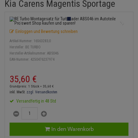
Kia Carens Magentis Sportage
Einspritzpumpe
Lambdasonde
Bremsbeläge
Service Kit
Verdampfer
Zündkondensator
Thermoschalter
Kühler-Frostschutz
Klimaanlage
Hydraulikschläuche
Gaszug
Mittelschalldämpfer
Bremssattel
Stoßdämpfer
Zündmodul
Thermostat
Starthilfekabel
Heizung
Koppelstange
Einloggen und Bewertung schreiben
Gelenkscheiben
NOx-Sensor
Druckspeicher
Kontaktsatz
Wasserpumpe
Sicherheit & Notfall
Kraftstoffaufbereitung
Kardanwelle
Artikel-Nummer:
16563283;0
Hydrostößel
Montageteile
Handbremsseil
Hersteller:
BE TURBO
Lenkung / Achsaufhängung
Lenkgetriebe
Hersteller-Artikelnummer:
ABS046
EAN-Nummer:
4250476237974
Keilriemen
Vorschalldämpfer / Vord
Bremstrommeln
Kühlung
Lenkhebel und Übertragu
Keilrippenriemen
Bremsbacken
35,
60
€
Motor und Getriebe
Lenkmanschetten
Grundpreis: 1 Stück =
35,
60
€
Kupplung
Bremskraftregler
inkl. MwSt.
zzgl. Versandkosten
Elektrik
Querlenker
Versandfertig in 48 Std
Geberzylinder
Unterdruckpumpe
Öle und Additive
Radlager / Radnaben
Nehmerzylinder
Bremsleitung
Radbremszylinder
Servolenkung
In den Warenkorb
Kurbelgehäuse
Bremsschlauch
Reifen / Felgen
Spurstangen