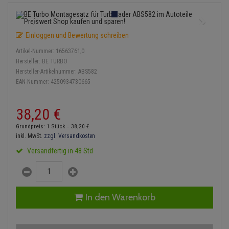
Einspritzpumpe
Lambdasonde
Bremsbeläge
Service Kit
Verdampfer
Zündkondensator
Thermoschalter
Kühler-Frostschutz
Klimaanlage
Hydraulikschläuche
Gaszug
Mittelschalldämpfer
Bremssattel
Stoßdämpfer
Zündmodul
Einloggen und Bewertung schreiben
Thermostat
Starthilfekabel
Heizung
Koppelstange
Artikel-Nummer:
16563761;0
Gelenkscheiben
NOx-Sensor
Druckspeicher
Kontaktsatz
Wasserpumpe
Sicherheit & Notfall
Hersteller:
BE TURBO
Kraftstoffaufbereitung
Kardanwelle
Hersteller-Artikelnummer:
ABS582
Hydrostößel
Montageteile
Handbremsseil
EAN-Nummer:
4250934730665
Lenkung / Achsaufhängung
Lenkgetriebe
Keilriemen
Vorschalldämpfer / Vord
Bremstrommeln
38,
20
€
Kühlung
Lenkhebel und Übertragu
Keilrippenriemen
Bremsbacken
Grundpreis: 1 Stück =
38,
20
€
Motor und Getriebe
Lenkmanschetten
inkl. MwSt.
zzgl. Versandkosten
Kupplung
Bremskraftregler
Versandfertig in 48 Std
Elektrik
Querlenker
Geberzylinder
Unterdruckpumpe
Öle und Additive
Radlager / Radnaben
Nehmerzylinder
Bremsleitung
In den Warenkorb
Radbremszylinder
Servolenkung
Kurbelgehäuse
Bremsschlauch
Reifen / Felgen
Spurstangen