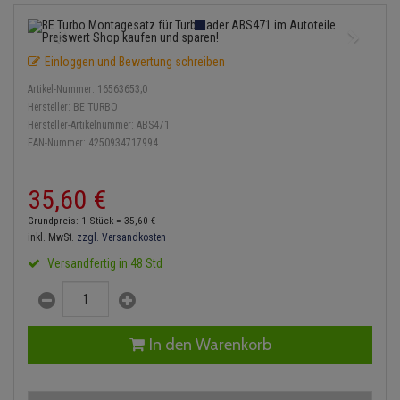
Einspritzpumpe
Lambdasonde
Bremsbeläge
Service Kit
Verdampfer
Zündkondensator
Thermoschalter
Kühler-Frostschutz
Klimaanlage
Hydraulikschläuche
Gaszug
Mittelschalldämpfer
Bremssattel
Stoßdämpfer
Zündmodul
Einloggen und Bewertung schreiben
Thermostat
Starthilfekabel
Heizung
Koppelstange
Artikel-Nummer:
16563653;0
Gelenkscheiben
NOx-Sensor
Druckspeicher
Kontaktsatz
Wasserpumpe
Sicherheit & Notfall
Hersteller:
BE TURBO
Kraftstoffaufbereitung
Kardanwelle
Hersteller-Artikelnummer:
ABS471
Hydrostößel
Montageteile
Handbremsseil
EAN-Nummer:
4250934717994
Lenkung / Achsaufhängung
Lenkgetriebe
Keilriemen
Vorschalldämpfer / Vord
Bremstrommeln
35,
60
€
Kühlung
Lenkhebel und Übertragu
Keilrippenriemen
Bremsbacken
Grundpreis: 1 Stück =
35,
60
€
Motor und Getriebe
Lenkmanschetten
inkl. MwSt.
zzgl. Versandkosten
Kupplung
Bremskraftregler
Versandfertig in 48 Std
Elektrik
Querlenker
Geberzylinder
Unterdruckpumpe
Öle und Additive
Radlager / Radnaben
Nehmerzylinder
Bremsleitung
In den Warenkorb
Radbremszylinder
Servolenkung
Kurbelgehäuse
Bremsschlauch
Reifen / Felgen
Spurstangen