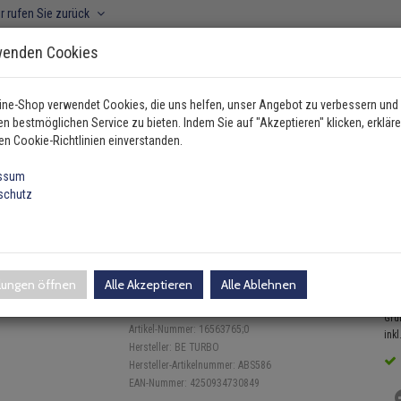
r rufen Sie zurück
wenden Cookies
ine-Shop verwendet Cookies, die uns helfen, unser Angebot zu verbessern und
n bestmöglichen Service zu bieten. Indem Sie auf "Akzeptieren" klicken, erkläre
ahrzeugtyp manuell wählen
en Cookie-Richtlinien einverstanden.
ssum
schutz
 Getriebe
BE Turbo Montagesatz für Turbolader Iveco ABS586
ür Turbolader Iveco ABS586
llungen öffnen
Alle Akzeptieren
Alle Ablehnen
5
Einloggen und Bewertung schreiben
Gru
Artikel-Nummer:
16563765;0
inkl
Hersteller:
BE TURBO
Hersteller-Artikelnummer:
ABS586
EAN-Nummer:
4250934730849