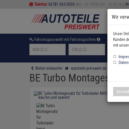
Telefon:
06781-563 0550
(Mo. - Fr. 10:00 Uhr - 16:00 Uhr)
Wi
Wir ver
Unser Onl
Fahrzeugauswahl mit Fahrzeugschein
Kunden de
oder F
mit unser
Impre
Daten
Weiter einkaufen
autoteile-preiswert.de
Motor und
BE Turbo Montagesatz f
Einste