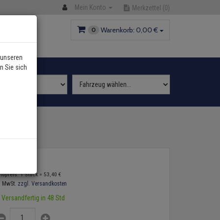
Mein Konto
Merkzettel
(0)
Warenkorb:
0,
00
€
0
 unseren
n Sie sich
3,
40
€
ndpreis: 1 Stück =
53,
40
€
. MwSt.
zzgl. Versandkosten
Versandfertig in 48 Std