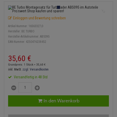
Einspritzpumpe
Lambdasonde
Bremsbeläge
Service Kit
Verdampfer
Zündkondensator
Thermoschalter
Kühler-Frostschutz
Klimaanlage
Hydraulikschläuche
Gaszug
Mittelschalldämpfer
Bremssattel
Stoßdämpfer
Zündmodul
Einloggen und Bewertung schreiben
Thermostat
Starthilfekabel
Heizung
Koppelstange
Artikel-Nummer:
16563327;0
Gelenkscheiben
NOx-Sensor
Druckspeicher
Kontaktsatz
Wasserpumpe
Sicherheit & Notfall
Hersteller:
BE TURBO
Kraftstoffaufbereitung
Kardanwelle
Hersteller-Artikelnummer:
ABS095
Hydrostößel
Montageteile
Handbremsseil
EAN-Nummer:
4250476238452
Lenkung / Achsaufhängung
Lenkgetriebe
Keilriemen
Vorschalldämpfer / Vord
Bremstrommeln
35,
60
€
Kühlung
Lenkhebel und Übertragu
Keilrippenriemen
Bremsbacken
Grundpreis: 1 Stück =
35,
60
€
Motor und Getriebe
Lenkmanschetten
inkl. MwSt.
zzgl. Versandkosten
Kupplung
Bremskraftregler
Versandfertig in 48 Std
Elektrik
Querlenker
Geberzylinder
Unterdruckpumpe
Öle und Additive
Radlager / Radnaben
Nehmerzylinder
Bremsleitung
In den Warenkorb
Radbremszylinder
Servolenkung
Kurbelgehäuse
Bremsschlauch
Reifen / Felgen
Spurstangen