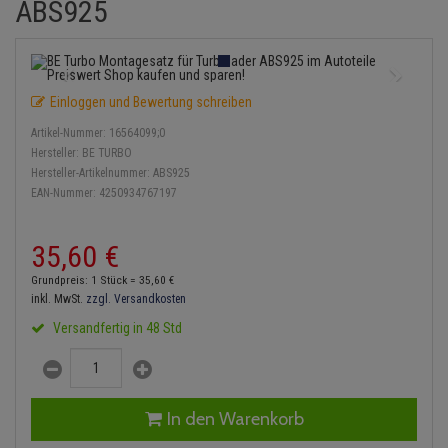
ABS925
Einspritzpumpe
Lambdasonde
Bremsbeläge
Service Kit
Verdampfer
Zündkondensator
Thermoschalter
Kühler-Frostschutz
Klimaanlage
Hydraulikschläuche
Gaszug
Mittelschalldämpfer
Bremssattel
Stoßdämpfer
Zündmodul
Thermostat
Starthilfekabel
Heizung
Koppelstange
Einloggen und Bewertung schreiben
Gelenkscheiben
NOx-Sensor
Druckspeicher
Kontaktsatz
Wasserpumpe
Sicherheit & Notfall
Kraftstoffaufbereitung
Kardanwelle
Artikel-Nummer:
16564099;0
Hydrostößel
Montageteile
Handbremsseil
Hersteller:
BE TURBO
Lenkung / Achsaufhängung
Lenkgetriebe
Hersteller-Artikelnummer:
ABS925
EAN-Nummer:
4250934767197
Keilriemen
Vorschalldämpfer / Vord
Bremstrommeln
Kühlung
Lenkhebel und Übertragu
Keilrippenriemen
Bremsbacken
35,
60
€
Motor und Getriebe
Lenkmanschetten
Grundpreis: 1 Stück =
35,
60
€
Kupplung
Bremskraftregler
inkl. MwSt.
zzgl. Versandkosten
Elektrik
Querlenker
Versandfertig in 48 Std
Geberzylinder
Unterdruckpumpe
Öle und Additive
Radlager / Radnaben
Nehmerzylinder
Bremsleitung
Radbremszylinder
Servolenkung
In den Warenkorb
Kurbelgehäuse
Bremsschlauch
Reifen / Felgen
Spurstangen