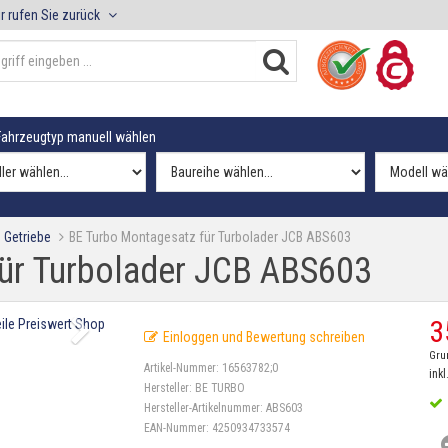
r rufen Sie zurück
ahrzeugtyp manuell wählen
 Getriebe
BE Turbo Montagesatz für Turbolader JCB ABS603
ür Turbolader JCB ABS603
3
Einloggen und Bewertung schreiben
Gru
Artikel-Nummer:
16563782;0
inkl
Hersteller:
BE TURBO
Hersteller-Artikelnummer:
ABS603
EAN-Nummer:
4250934733574