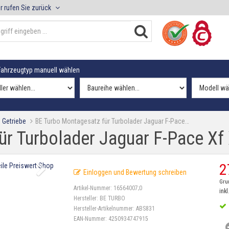
r rufen Sie zurück
ahrzeugtyp manuell wählen
 Getriebe
BE Turbo Montagesatz für Turbolader Jaguar F-Pace…
r Turbolader Jaguar F-Pace Xf 
2
Einloggen und Bewertung schreiben
Gru
Artikel-Nummer:
16564007;0
inkl
Hersteller:
BE TURBO
Hersteller-Artikelnummer:
ABS831
EAN-Nummer:
4250934747915