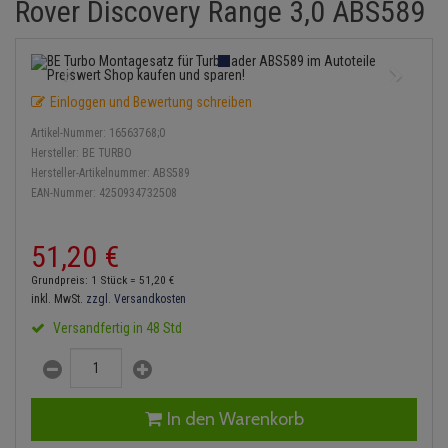
Rover Discovery Range 3,0 ABS589
Einspritzpumpe
Lambdasonde
Bremsbeläge
Service Kit
Verdampfer
Zündkondensator
Thermoschalter
Kühler-Frostschutz
Klimaanlage
Hydraulikschläuche
Gaszug
Mittelschalldämpfer
Bremssattel
Stoßdämpfer
Zündmodul
Thermostat
Starthilfekabel
Heizung
Koppelstange
Einloggen und Bewertung schreiben
Gelenkscheiben
NOx-Sensor
Druckspeicher
Kontaktsatz
Wasserpumpe
Sicherheit & Notfall
Kraftstoffaufbereitung
Kardanwelle
Artikel-Nummer:
16563768;0
Hydrostößel
Montageteile
Handbremsseil
Hersteller:
BE TURBO
Lenkung / Achsaufhängung
Lenkgetriebe
Hersteller-Artikelnummer:
ABS589
EAN-Nummer:
4250934732508
Keilriemen
Vorschalldämpfer / Vord
Bremstrommeln
Kühlung
Lenkhebel und Übertragu
Keilrippenriemen
Bremsbacken
51,
20
€
Motor und Getriebe
Lenkmanschetten
Grundpreis: 1 Stück =
51,
20
€
Kupplung
Bremskraftregler
inkl. MwSt.
zzgl. Versandkosten
Elektrik
Querlenker
Versandfertig in 48 Std
Geberzylinder
Unterdruckpumpe
Öle und Additive
Radlager / Radnaben
Nehmerzylinder
Bremsleitung
Radbremszylinder
Servolenkung
In den Warenkorb
Kurbelgehäuse
Bremsschlauch
Reifen / Felgen
Spurstangen