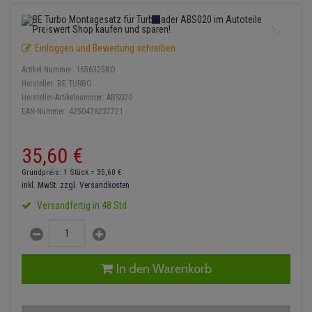
Einspritzpumpe
Lambdasonde
Bremsbeläge
Service Kit
Verdampfer
Zündkondensator
Thermoschalter
Kühler-Frostschutz
Klimaanlage
Hydraulikschläuche
Gaszug
Mittelschalldämpfer
Bremssattel
Stoßdämpfer
Zündmodul
Einloggen und Bewertung schreiben
Thermostat
Starthilfekabel
Heizung
Koppelstange
Artikel-Nummer:
16563258;0
Gelenkscheiben
NOx-Sensor
Druckspeicher
Kontaktsatz
Wasserpumpe
Sicherheit & Notfall
Hersteller:
BE TURBO
Kraftstoffaufbereitung
Kardanwelle
Hersteller-Artikelnummer:
ABS020
Hydrostößel
Montageteile
Handbremsseil
EAN-Nummer:
4250476237721
Lenkung / Achsaufhängung
Lenkgetriebe
Keilriemen
Vorschalldämpfer / Vord
Bremstrommeln
35,
60
€
Kühlung
Lenkhebel und Übertragu
Keilrippenriemen
Bremsbacken
Grundpreis: 1 Stück =
35,
60
€
Motor und Getriebe
Lenkmanschetten
inkl. MwSt.
zzgl. Versandkosten
Kupplung
Bremskraftregler
Versandfertig in 48 Std
Elektrik
Querlenker
Geberzylinder
Unterdruckpumpe
Öle und Additive
Radlager / Radnaben
Nehmerzylinder
Bremsleitung
In den Warenkorb
Radbremszylinder
Servolenkung
Kurbelgehäuse
Bremsschlauch
Reifen / Felgen
Spurstangen