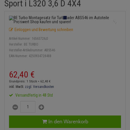
Sport i L320 3,6 D 4X4
Einspritzpumpe
Lambdasonde
Bremsbeläge
Service Kit
Verdampfer
Zündkondensator
Thermoschalter
Kühler-Frostschutz
Klimaanlage
Hydraulikschläuche
Gaszug
Mittelschalldämpfer
Bremssattel
Stoßdämpfer
Zündmodul
Thermostat
Starthilfekabel
Heizung
Koppelstange
Einloggen und Bewertung schreiben
Gelenkscheiben
NOx-Sensor
Druckspeicher
Kontaktsatz
Wasserpumpe
Sicherheit & Notfall
Kraftstoffaufbereitung
Kardanwelle
Artikel-Nummer:
16563726;0
Hydrostößel
Montageteile
Handbremsseil
Hersteller:
BE TURBO
Lenkung / Achsaufhängung
Lenkgetriebe
Hersteller-Artikelnummer:
ABS546
EAN-Nummer:
4250934728488
Keilriemen
Vorschalldämpfer / Vord
Bremstrommeln
Kühlung
Lenkhebel und Übertragu
Keilrippenriemen
Bremsbacken
62,
40
€
Motor und Getriebe
Lenkmanschetten
Grundpreis: 1 Stück =
62,
40
€
Kupplung
Bremskraftregler
inkl. MwSt.
zzgl. Versandkosten
Elektrik
Querlenker
Versandfertig in 48 Std
Geberzylinder
Unterdruckpumpe
Öle und Additive
Radlager / Radnaben
Nehmerzylinder
Bremsleitung
Radbremszylinder
Servolenkung
In den Warenkorb
Kurbelgehäuse
Bremsschlauch
Reifen / Felgen
Spurstangen