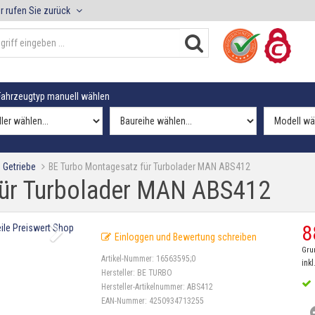
r rufen Sie zurück
ahrzeugtyp manuell wählen
 Getriebe
BE Turbo Montagesatz für Turbolader MAN ABS412
für Turbolader MAN ABS412
8
Einloggen und Bewertung schreiben
Gru
Artikel-Nummer:
16563595;0
inkl
Hersteller:
BE TURBO
Hersteller-Artikelnummer:
ABS412
EAN-Nummer:
4250934713255