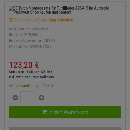
Einspritzpumpe
Lambdasonde
Bremsbeläge
Service Kit
Verdampfer
Zündkondensator
Thermoschalter
Kühler-Frostschutz
Klimaanlage
Hydraulikschläuche
Gaszug
Mittelschalldämpfer
Bremssattel
Stoßdämpfer
Zündmodul
Einloggen und Bewertung schreiben
Thermostat
Starthilfekabel
Heizung
Koppelstange
Artikel-Nummer:
16563598;0
Gelenkscheiben
NOx-Sensor
Druckspeicher
Kontaktsatz
Wasserpumpe
Sicherheit & Notfall
Hersteller:
BE TURBO
Kraftstoffaufbereitung
Kardanwelle
Hersteller-Artikelnummer:
ABS415
Hydrostößel
Montageteile
Handbremsseil
EAN-Nummer:
4250934714283
Lenkung / Achsaufhängung
Lenkgetriebe
Keilriemen
Vorschalldämpfer / Vord
Bremstrommeln
123,
20
€
Kühlung
Lenkhebel und Übertragu
Keilrippenriemen
Bremsbacken
Grundpreis: 1 Stück =
123,
20
€
Motor und Getriebe
Lenkmanschetten
inkl. MwSt.
zzgl. Versandkosten
Kupplung
Bremskraftregler
Versandfertig in 48 Std
Elektrik
Querlenker
Geberzylinder
Unterdruckpumpe
Öle und Additive
Radlager / Radnaben
Nehmerzylinder
Bremsleitung
In den Warenkorb
Radbremszylinder
Servolenkung
Kurbelgehäuse
Bremsschlauch
Reifen / Felgen
Spurstangen