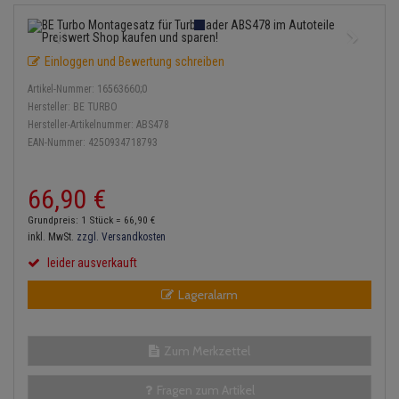
Einspritzpumpe
Lambdasonde
Bremsbeläge
Service Kit
Verdampfer
Zündkondensator
Thermoschalter
Kühler-Frostschutz
Klimaanlage
Hydraulikschläuche
Gaszug
Mittelschalldämpfer
Bremssattel
Stoßdämpfer
Zündmodul
Einloggen und Bewertung schreiben
Thermostat
Starthilfekabel
Heizung
Koppelstange
Artikel-Nummer:
16563660;0
Gelenkscheiben
NOx-Sensor
Druckspeicher
Kontaktsatz
Wasserpumpe
Sicherheit & Notfall
Hersteller:
BE TURBO
Kraftstoffaufbereitung
Kardanwelle
Hersteller-Artikelnummer:
ABS478
Hydrostößel
Montageteile
Handbremsseil
EAN-Nummer:
4250934718793
Lenkung / Achsaufhängung
Lenkgetriebe
Keilriemen
Vorschalldämpfer / Vord
Bremstrommeln
66,
90
€
Kühlung
Lenkhebel und Übertragu
Keilrippenriemen
Bremsbacken
Grundpreis: 1 Stück =
66,
90
€
Motor und Getriebe
Lenkmanschetten
inkl. MwSt.
zzgl. Versandkosten
Kupplung
Bremskraftregler
leider ausverkauft
Elektrik
Querlenker
Lageralarm
Geberzylinder
Unterdruckpumpe
Öle und Additive
Radlager / Radnaben
Nehmerzylinder
Bremsleitung
Zum Merkzettel
Radbremszylinder
Servolenkung
Kurbelgehäuse
Bremsschlauch
Fragen zum Artikel
Reifen / Felgen
Spurstangen