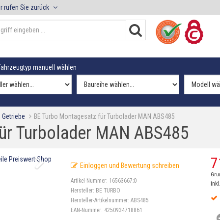
r rufen Sie zurück
ahrzeugtyp manuell wählen
 Getriebe
BE Turbo Montagesatz für Turbolader MAN ABS485
für Turbolader MAN ABS485
7
Einloggen und Bewertung schreiben
Gru
Artikel-Nummer:
16563667;0
inkl
Hersteller:
BE TURBO
Hersteller-Artikelnummer:
ABS485
EAN-Nummer:
4250934718861