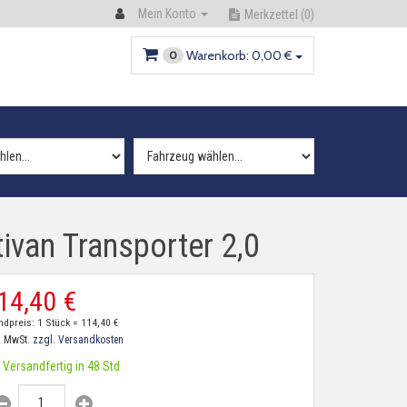
Mein Konto
Merkzettel
(0)
Warenkorb:
0,
00
€
0
van Transporter 2,0
14,
40
€
ndpreis: 1 Stück =
114,
40
€
. MwSt.
zzgl. Versandkosten
Versandfertig in 48 Std