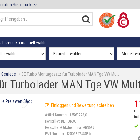
r rufen Sie zurück
ahrzeugtyp manuell wählen
 Getriebe
BE Turbo Montagesatz für Turbolader MAN Tge VW Mu…
ür Turbolader MAN Tge VW Multi
1
Einloggen und Bewertung schreiben
Gru
Artikel-Nummer:
16563778;0
inkl
Hersteller:
BE TURBO
Hersteller-Artikelnummer:
ABS599
EAN-Nummer:
4250934733536