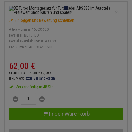
Einspritzpumpe
Lambdasonde
Bremsbeläge
Service Kit
Verdampfer
Zündkondensator
Thermoschalter
Kühler-Frostschutz
Klimaanlage
Hydraulikschläuche
Gaszug
Mittelschalldämpfer
Bremssattel
Stoßdämpfer
Zündmodul
Einloggen und Bewertung schreiben
Thermostat
Starthilfekabel
Heizung
Koppelstange
Artikel-Nummer:
16563566;0
Gelenkscheiben
NOx-Sensor
Druckspeicher
Kontaktsatz
Wasserpumpe
Sicherheit & Notfall
Hersteller:
BE TURBO
Kraftstoffaufbereitung
Kardanwelle
Hersteller-Artikelnummer:
ABS383
Hydrostößel
Montageteile
Handbremsseil
EAN-Nummer:
4250934711688
Lenkung / Achsaufhängung
Lenkgetriebe
Keilriemen
Vorschalldämpfer / Vord
Bremstrommeln
62,
00
€
Kühlung
Lenkhebel und Übertragu
Keilrippenriemen
Bremsbacken
Grundpreis: 1 Stück =
62,
00
€
Motor und Getriebe
Lenkmanschetten
inkl. MwSt.
zzgl. Versandkosten
Kupplung
Bremskraftregler
Versandfertig in 48 Std
Elektrik
Querlenker
Geberzylinder
Unterdruckpumpe
Öle und Additive
Radlager / Radnaben
Nehmerzylinder
Bremsleitung
In den Warenkorb
Radbremszylinder
Servolenkung
Kurbelgehäuse
Bremsschlauch
Reifen / Felgen
Spurstangen