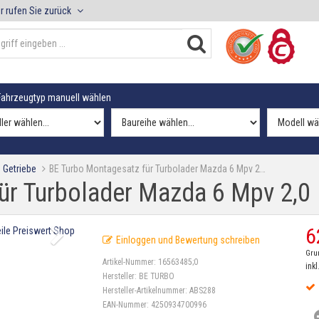
r rufen Sie zurück
ahrzeugtyp manuell wählen
 Getriebe
BE Turbo Montagesatz für Turbolader Mazda 6 Mpv 2…
ür Turbolader Mazda 6 Mpv 2,0
6
Einloggen und Bewertung schreiben
Gru
Artikel-Nummer:
16563485;0
inkl
Hersteller:
BE TURBO
Hersteller-Artikelnummer:
ABS288
EAN-Nummer:
4250934700996