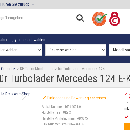
r rufen Sie zurück
ahrzeugtyp manuell wählen
 Getriebe
BE Turbo Montagesatz für Turbolader Mercedes 124 …
ür Turbolader Mercedes 124 E-
1
Einloggen und Bewertung schreiben
Gru
Artikel-Nummer:
16564021;0
inkl
Hersteller:
BE TURBO
Hersteller-Artikelnummer:
ABS845
EAN-Nummer:
4250934746895