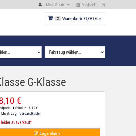
Mein Konto
Merkzettel
(0)
Warenkorb:
0,
00
€
0
Klasse G-Klasse
8,
10
€
ndpreis: 1 Stück =
18,
10
€
. MwSt.
zzgl. Versandkosten
leider ausverkauft
Lageralarm