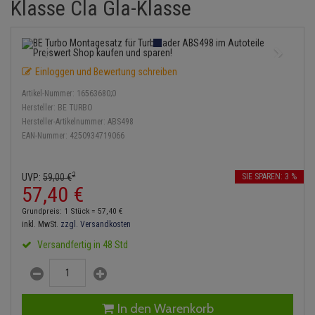
Klasse Cla Gla-Klasse
Einspritzpumpe
Lambdasonde
Bremsbeläge
Service Kit
Verdampfer
Zündkondensator
Thermoschalter
Kühler-Frostschutz
Klimaanlage
Hydraulikschläuche
Gaszug
Mittelschalldämpfer
Bremssattel
Stoßdämpfer
Zündmodul
Thermostat
Starthilfekabel
Heizung
Koppelstange
Einloggen und Bewertung schreiben
Gelenkscheiben
NOx-Sensor
Druckspeicher
Kontaktsatz
Wasserpumpe
Sicherheit & Notfall
Kraftstoffaufbereitung
Kardanwelle
Artikel-Nummer:
16563680;0
Hydrostößel
Montageteile
Handbremsseil
Hersteller:
BE TURBO
Lenkung / Achsaufhängung
Lenkgetriebe
Hersteller-Artikelnummer:
ABS498
EAN-Nummer:
4250934719066
Keilriemen
Vorschalldämpfer / Vord
Bremstrommeln
Kühlung
Lenkhebel und Übertragu
Keilrippenriemen
Bremsbacken
2
UVP:
59,
00
€
SIE SPAREN: 3 %
Motor und Getriebe
Lenkmanschetten
57,
40
€
Kupplung
Bremskraftregler
Grundpreis: 1 Stück =
57,
40
€
Elektrik
Querlenker
inkl. MwSt.
zzgl. Versandkosten
Geberzylinder
Unterdruckpumpe
Versandfertig in 48 Std
Öle und Additive
Radlager / Radnaben
Nehmerzylinder
Bremsleitung
Radbremszylinder
Servolenkung
Kurbelgehäuse
Bremsschlauch
In den Warenkorb
Reifen / Felgen
Spurstangen