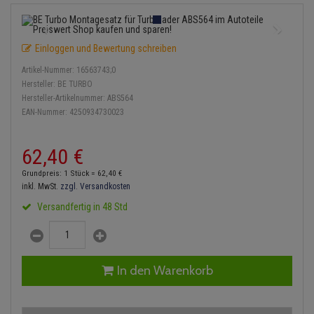
Einspritzpumpe
Lambdasonde
Bremsbeläge
Service Kit
Verdampfer
Zündkondensator
Thermoschalter
Kühler-Frostschutz
Klimaanlage
Hydraulikschläuche
Gaszug
Mittelschalldämpfer
Bremssattel
Stoßdämpfer
Zündmodul
Einloggen und Bewertung schreiben
Thermostat
Starthilfekabel
Heizung
Koppelstange
Artikel-Nummer:
16563743;0
Gelenkscheiben
NOx-Sensor
Druckspeicher
Kontaktsatz
Wasserpumpe
Sicherheit & Notfall
Hersteller:
BE TURBO
Kraftstoffaufbereitung
Kardanwelle
Hersteller-Artikelnummer:
ABS564
Hydrostößel
Montageteile
Handbremsseil
EAN-Nummer:
4250934730023
Lenkung / Achsaufhängung
Lenkgetriebe
Keilriemen
Vorschalldämpfer / Vord
Bremstrommeln
62,
40
€
Kühlung
Lenkhebel und Übertragu
Keilrippenriemen
Bremsbacken
Grundpreis: 1 Stück =
62,
40
€
Motor und Getriebe
Lenkmanschetten
inkl. MwSt.
zzgl. Versandkosten
Kupplung
Bremskraftregler
Versandfertig in 48 Std
Elektrik
Querlenker
Geberzylinder
Unterdruckpumpe
Öle und Additive
Radlager / Radnaben
Nehmerzylinder
Bremsleitung
In den Warenkorb
Radbremszylinder
Servolenkung
Kurbelgehäuse
Bremsschlauch
Reifen / Felgen
Spurstangen