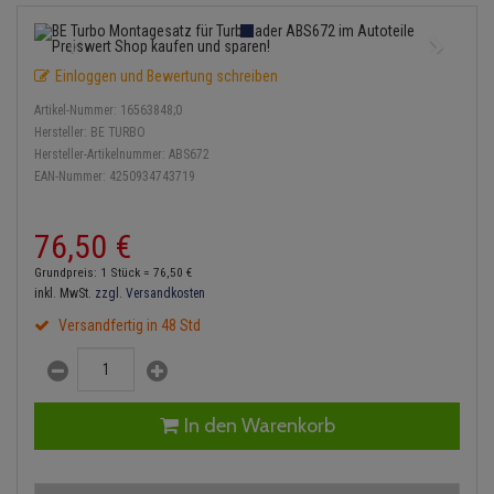
Einspritzpumpe
Lambdasonde
Bremsbeläge
Service Kit
Verdampfer
Zündkondensator
Thermoschalter
Kühler-Frostschutz
Klimaanlage
Hydraulikschläuche
Gaszug
Mittelschalldämpfer
Bremssattel
Stoßdämpfer
Zündmodul
Einloggen und Bewertung schreiben
Thermostat
Starthilfekabel
Heizung
Koppelstange
Artikel-Nummer:
16563848;0
Gelenkscheiben
NOx-Sensor
Druckspeicher
Kontaktsatz
Wasserpumpe
Sicherheit & Notfall
Hersteller:
BE TURBO
Kraftstoffaufbereitung
Kardanwelle
Hersteller-Artikelnummer:
ABS672
Hydrostößel
Montageteile
Handbremsseil
EAN-Nummer:
4250934743719
Lenkung / Achsaufhängung
Lenkgetriebe
Keilriemen
Vorschalldämpfer / Vord
Bremstrommeln
76,
50
€
Kühlung
Lenkhebel und Übertragu
Keilrippenriemen
Bremsbacken
Grundpreis: 1 Stück =
76,
50
€
Motor und Getriebe
Lenkmanschetten
inkl. MwSt.
zzgl. Versandkosten
Kupplung
Bremskraftregler
Versandfertig in 48 Std
Elektrik
Querlenker
Geberzylinder
Unterdruckpumpe
Öle und Additive
Radlager / Radnaben
Nehmerzylinder
Bremsleitung
In den Warenkorb
Radbremszylinder
Servolenkung
Kurbelgehäuse
Bremsschlauch
Reifen / Felgen
Spurstangen