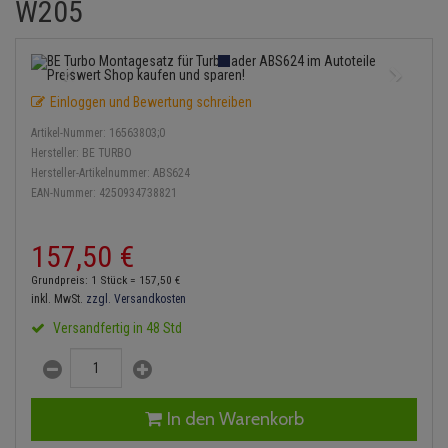
W205
Einspritzpumpe
Lambdasonde
Bremsbeläge
Service Kit
Verdampfer
Zündkondensator
Thermoschalter
Kühler-Frostschutz
Klimaanlage
Hydraulikschläuche
Gaszug
Mittelschalldämpfer
Bremssattel
Stoßdämpfer
Zündmodul
Thermostat
Starthilfekabel
Heizung
Koppelstange
Einloggen und Bewertung schreiben
Gelenkscheiben
NOx-Sensor
Druckspeicher
Kontaktsatz
Wasserpumpe
Sicherheit & Notfall
Kraftstoffaufbereitung
Kardanwelle
Artikel-Nummer:
16563803;0
Hydrostößel
Montageteile
Handbremsseil
Hersteller:
BE TURBO
Lenkung / Achsaufhängung
Lenkgetriebe
Hersteller-Artikelnummer:
ABS624
EAN-Nummer:
4250934738821
Keilriemen
Vorschalldämpfer / Vord
Bremstrommeln
Kühlung
Lenkhebel und Übertragu
Keilrippenriemen
Bremsbacken
157,
50
€
Motor und Getriebe
Lenkmanschetten
Grundpreis: 1 Stück =
157,
50
€
Kupplung
Bremskraftregler
inkl. MwSt.
zzgl. Versandkosten
Elektrik
Querlenker
Versandfertig in 48 Std
Geberzylinder
Unterdruckpumpe
Öle und Additive
Radlager / Radnaben
Nehmerzylinder
Bremsleitung
Radbremszylinder
Servolenkung
In den Warenkorb
Kurbelgehäuse
Bremsschlauch
Reifen / Felgen
Spurstangen