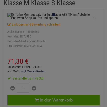
Klasse M-Klasse S-Klasse
Einspritzpumpe
Lambdasonde
Bremsbeläge
Service Kit
Verdampfer
Zündkondensator
Thermoschalter
Kühler-Frostschutz
Klimaanlage
Hydraulikschläuche
Gaszug
Mittelschalldämpfer
Bremssattel
Stoßdämpfer
Zündmodul
Thermostat
Starthilfekabel
Heizung
Koppelstange
Einloggen und Bewertung schreiben
Gelenkscheiben
NOx-Sensor
Druckspeicher
Kontaktsatz
Wasserpumpe
Sicherheit & Notfall
Kraftstoffaufbereitung
Kardanwelle
Artikel-Nummer:
16563666;0
Hydrostößel
Montageteile
Handbremsseil
Hersteller:
BE TURBO
Lenkung / Achsaufhängung
Lenkgetriebe
Hersteller-Artikelnummer:
ABS484
EAN-Nummer:
4250934718854
Keilriemen
Vorschalldämpfer / Vord
Bremstrommeln
Kühlung
Lenkhebel und Übertragu
Keilrippenriemen
Bremsbacken
71,
30
€
Motor und Getriebe
Lenkmanschetten
Grundpreis: 1 Stück =
71,
30
€
Kupplung
Bremskraftregler
inkl. MwSt.
zzgl. Versandkosten
Elektrik
Querlenker
Versandfertig in 48 Std
Geberzylinder
Unterdruckpumpe
Öle und Additive
Radlager / Radnaben
Nehmerzylinder
Bremsleitung
Radbremszylinder
Servolenkung
In den Warenkorb
Kurbelgehäuse
Bremsschlauch
Reifen / Felgen
Spurstangen