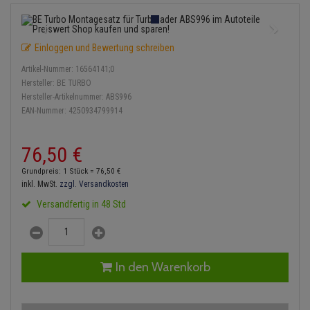
Einspritzpumpe
Lambdasonde
Bremsbeläge
Service Kit
Verdampfer
Zündkondensator
Thermoschalter
Kühler-Frostschutz
Klimaanlage
Hydraulikschläuche
Gaszug
Mittelschalldämpfer
Bremssattel
Stoßdämpfer
Zündmodul
Einloggen und Bewertung schreiben
Thermostat
Starthilfekabel
Heizung
Koppelstange
Artikel-Nummer:
16564141;0
Gelenkscheiben
NOx-Sensor
Druckspeicher
Kontaktsatz
Wasserpumpe
Sicherheit & Notfall
Hersteller:
BE TURBO
Kraftstoffaufbereitung
Kardanwelle
Hersteller-Artikelnummer:
ABS996
Hydrostößel
Montageteile
Handbremsseil
EAN-Nummer:
4250934799914
Lenkung / Achsaufhängung
Lenkgetriebe
Keilriemen
Vorschalldämpfer / Vord
Bremstrommeln
76,
50
€
Kühlung
Lenkhebel und Übertragu
Keilrippenriemen
Bremsbacken
Grundpreis: 1 Stück =
76,
50
€
Motor und Getriebe
Lenkmanschetten
inkl. MwSt.
zzgl. Versandkosten
Kupplung
Bremskraftregler
Versandfertig in 48 Std
Elektrik
Querlenker
Geberzylinder
Unterdruckpumpe
Öle und Additive
Radlager / Radnaben
Nehmerzylinder
Bremsleitung
In den Warenkorb
Radbremszylinder
Servolenkung
Kurbelgehäuse
Bremsschlauch
Reifen / Felgen
Spurstangen