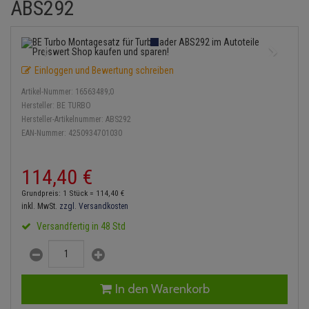
ABS292
Einspritzpumpe
Lambdasonde
Bremsbeläge
Service Kit
Verdampfer
Zündkondensator
Thermoschalter
Kühler-Frostschutz
Klimaanlage
Hydraulikschläuche
Gaszug
Mittelschalldämpfer
Bremssattel
Stoßdämpfer
Zündmodul
Thermostat
Starthilfekabel
Heizung
Koppelstange
Einloggen und Bewertung schreiben
Gelenkscheiben
NOx-Sensor
Druckspeicher
Kontaktsatz
Wasserpumpe
Sicherheit & Notfall
Kraftstoffaufbereitung
Kardanwelle
Artikel-Nummer:
16563489;0
Hydrostößel
Montageteile
Handbremsseil
Hersteller:
BE TURBO
Lenkung / Achsaufhängung
Lenkgetriebe
Hersteller-Artikelnummer:
ABS292
EAN-Nummer:
4250934701030
Keilriemen
Vorschalldämpfer / Vord
Bremstrommeln
Kühlung
Lenkhebel und Übertragu
Keilrippenriemen
Bremsbacken
114,
40
€
Motor und Getriebe
Lenkmanschetten
Grundpreis: 1 Stück =
114,
40
€
Kupplung
Bremskraftregler
inkl. MwSt.
zzgl. Versandkosten
Elektrik
Querlenker
Versandfertig in 48 Std
Geberzylinder
Unterdruckpumpe
Öle und Additive
Radlager / Radnaben
Nehmerzylinder
Bremsleitung
Radbremszylinder
Servolenkung
In den Warenkorb
Kurbelgehäuse
Bremsschlauch
Reifen / Felgen
Spurstangen