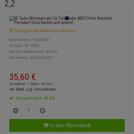
2,2
Einspritzpumpe
Lambdasonde
Bremsbeläge
Service Kit
Verdampfer
Zündkondensator
Thermoschalter
Kühler-Frostschutz
Klimaanlage
Hydraulikschläuche
Gaszug
Mittelschalldämpfer
Bremssattel
Stoßdämpfer
Zündmodul
Thermostat
Starthilfekabel
Heizung
Koppelstange
Einloggen und Bewertung schreiben
Gelenkscheiben
NOx-Sensor
Druckspeicher
Kontaktsatz
Wasserpumpe
Sicherheit & Notfall
Kraftstoffaufbereitung
Kardanwelle
Artikel-Nummer:
16563363;0
Hydrostößel
Montageteile
Handbremsseil
Hersteller:
BE TURBO
Lenkung / Achsaufhängung
Lenkgetriebe
Hersteller-Artikelnummer:
ABS134
EAN-Nummer:
4250476238810
Keilriemen
Vorschalldämpfer / Vord
Bremstrommeln
Kühlung
Lenkhebel und Übertragu
Keilrippenriemen
Bremsbacken
35,
60
€
Motor und Getriebe
Lenkmanschetten
Grundpreis: 1 Stück =
35,
60
€
Kupplung
Bremskraftregler
inkl. MwSt.
zzgl. Versandkosten
Elektrik
Querlenker
Versandfertig in 48 Std
Geberzylinder
Unterdruckpumpe
Öle und Additive
Radlager / Radnaben
Nehmerzylinder
Bremsleitung
Radbremszylinder
Servolenkung
In den Warenkorb
Kurbelgehäuse
Bremsschlauch
Reifen / Felgen
Spurstangen