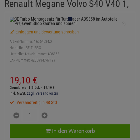
Renault Megane Volvo S40 V40 1,
Einspritzpumpe
Lambdasonde
Bremsbeläge
Service Kit
Verdampfer
Zündkondensator
Thermoschalter
Kühler-Frostschutz
Klimaanlage
Hydraulikschläuche
Gaszug
Mittelschalldämpfer
Bremssattel
Stoßdämpfer
Zündmodul
Thermostat
Starthilfekabel
Heizung
Koppelstange
Einloggen und Bewertung schreiben
Gelenkscheiben
NOx-Sensor
Druckspeicher
Kontaktsatz
Wasserpumpe
Sicherheit & Notfall
Kraftstoffaufbereitung
Kardanwelle
Artikel-Nummer:
16564034;0
Hydrostößel
Montageteile
Handbremsseil
Hersteller:
BE TURBO
Lenkung / Achsaufhängung
Lenkgetriebe
Hersteller-Artikelnummer:
ABS858
EAN-Nummer:
4250934747199
Keilriemen
Vorschalldämpfer / Vord
Bremstrommeln
Kühlung
Lenkhebel und Übertragu
Keilrippenriemen
Bremsbacken
19,
10
€
Motor und Getriebe
Lenkmanschetten
Grundpreis: 1 Stück =
19,
10
€
Kupplung
Bremskraftregler
inkl. MwSt.
zzgl. Versandkosten
Elektrik
Querlenker
Versandfertig in 48 Std
Geberzylinder
Unterdruckpumpe
Öle und Additive
Radlager / Radnaben
Nehmerzylinder
Bremsleitung
Radbremszylinder
Servolenkung
In den Warenkorb
Kurbelgehäuse
Bremsschlauch
Reifen / Felgen
Spurstangen