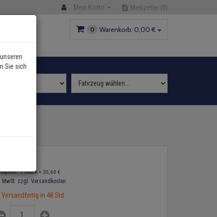
Mein Konto
Merkzettel
(0)
Warenkorb:
0,
00
€
0
 unseren
n Sie sich
 2,0
5,
60
€
ndpreis: 1 Stück =
35,
60
€
. MwSt.
zzgl. Versandkosten
Versandfertig in 48 Std