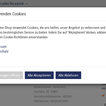
r rufen Sie zurück
wenden Cookies
ine-Shop verwendet Cookies, die uns helfen, unser Angebot zu verbessern und
n bestmöglichen Service zu bieten. Indem Sie auf "Akzeptieren" klicken, erkläre
ahrzeugtyp manuell wählen
en Cookie-Richtlinien einverstanden.
ssum
schutz
 Getriebe
BE Turbo Montagesatz für Turbolader Mitsubishi Ga…
r Turbolader Mitsubishi Galant
llungen öffnen
Alle Akzeptieren
Alle Ablehnen
3
Einloggen und Bewertung schreiben
Gru
Artikel-Nummer:
16563783;0
inkl
Hersteller:
BE TURBO
Hersteller-Artikelnummer:
ABS604
EAN-Nummer:
4250934733581