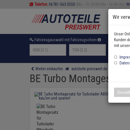
Telefon:
06781-563 0550
(Mo. - Fr. 10:00 Uhr - 16:00 Uhr)
Wi
Wir ver
Unser Onl
Fahrzeugauswahl mit Fahrzeugschein
Kunden de
oder F
mit unser
Impre
Daten
Weiter einkaufen
autoteile-preiswert.de
Motor und
BE Turbo Montagesatz fü
Einste