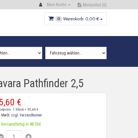
Mein Konto
Merkzettel
(0)
Warenkorb:
0,
00
€
0
vara Pathfinder 2,5
5,
60
€
ndpreis: 1 Stück =
35,
60
€
. MwSt.
zzgl. Versandkosten
Versandfertig in 48 Std