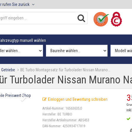
r rufen Sie zurück
ahrzeugtyp manuell wählen
 Getriebe
BE Turbo Montagesatz für Turbolader Nissan Murano…
r Turbolader Nissan Murano Na
3
Einloggen und Bewertung schreiben
Gru
Artikel-Nummer:
16563635;0
inkl
Hersteller:
BE TURBO
Hersteller-Artikelnummer:
ABS453
EAN-Nummer:
4250934717819