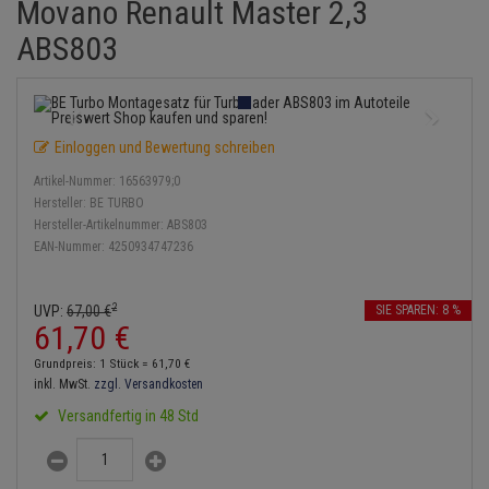
Movano Renault Master 2,3
Einspritzpumpe
Lambdasonde
Bremsbeläge
Service Kit
Verdampfer
Zündkondensator
Thermoschalter
Kühler-Frostschutz
ABS803
Klimaanlage
Hydraulikschläuche
Gaszug
Mittelschalldämpfer
Bremssattel
Stoßdämpfer
Zündmodul
Thermostat
Starthilfekabel
Heizung
Koppelstange
Gelenkscheiben
NOx-Sensor
Druckspeicher
Kontaktsatz
Wasserpumpe
Sicherheit & Notfall
Kraftstoffaufbereitung
Kardanwelle
Einloggen und Bewertung schreiben
Hydrostößel
Montageteile
Handbremsseil
Artikel-Nummer:
16563979;0
Lenkung / Achsaufhängung
Lenkgetriebe
Hersteller:
BE TURBO
Keilriemen
Vorschalldämpfer / Vord
Bremstrommeln
Hersteller-Artikelnummer:
ABS803
Kühlung
Lenkhebel und Übertragu
EAN-Nummer:
4250934747236
Keilrippenriemen
Bremsbacken
Motor und Getriebe
Lenkmanschetten
2
UVP:
67,
00
€
SIE SPAREN: 8 %
Kupplung
Bremskraftregler
61,
70
€
Elektrik
Querlenker
Geberzylinder
Unterdruckpumpe
Grundpreis: 1 Stück =
61,
70
€
Öle und Additive
inkl. MwSt.
zzgl. Versandkosten
Radlager / Radnaben
Nehmerzylinder
Bremsleitung
Versandfertig in 48 Std
Radbremszylinder
Servolenkung
Kurbelgehäuse
Bremsschlauch
Reifen / Felgen
Spurstangen