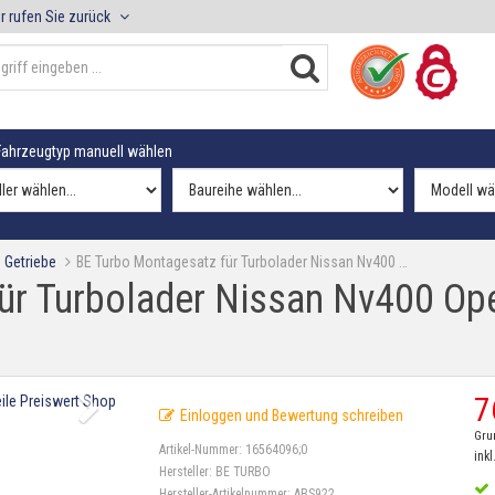
r rufen Sie zurück
ahrzeugtyp manuell wählen
 Getriebe
BE Turbo Montagesatz für Turbolader Nissan Nv400 …
ür Turbolader Nissan Nv400 Op
7
Einloggen und Bewertung schreiben
Gru
Artikel-Nummer:
16564096;0
inkl
Hersteller:
BE TURBO
Hersteller-Artikelnummer:
ABS922