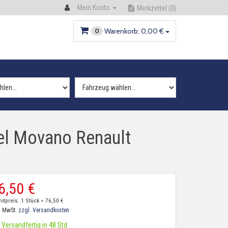
Mein Konto
Merkzettel
(0)
Warenkorb:
0,
00
€
0
el Movano Renault
6,
50
€
ndpreis: 1 Stück =
76,
50
€
. MwSt.
zzgl. Versandkosten
Versandfertig in 48 Std