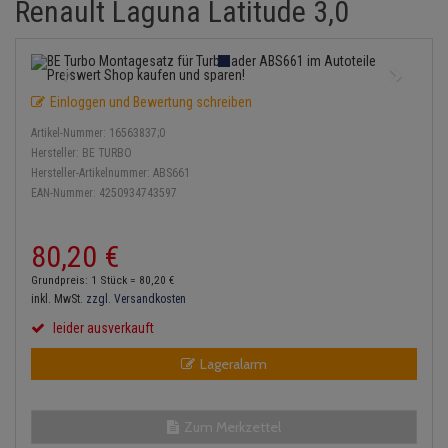
Renault Laguna Latitude 3,0
Einspritzpumpe
Lambdasonde
Bremsbeläge
Service Kit
Verdampfer
Zündkondensator
Thermoschalter
Kühler-Frostschutz
Klimaanlage
Hydraulikschläuche
Gaszug
Mittelschalldämpfer
Bremssattel
Stoßdämpfer
Zündmodul
Thermostat
Starthilfekabel
Heizung
Koppelstange
Einloggen und Bewertung schreiben
Gelenkscheiben
NOx-Sensor
Druckspeicher
Kontaktsatz
Wasserpumpe
Sicherheit & Notfall
Kraftstoffaufbereitung
Kardanwelle
Artikel-Nummer:
16563837;0
Hydrostößel
Montageteile
Handbremsseil
Hersteller:
BE TURBO
Lenkung / Achsaufhängung
Lenkgetriebe
Hersteller-Artikelnummer:
ABS661
EAN-Nummer:
4250934743597
Keilriemen
Vorschalldämpfer / Vord
Bremstrommeln
Kühlung
Lenkhebel und Übertragu
Keilrippenriemen
Bremsbacken
80,
20
€
Motor und Getriebe
Lenkmanschetten
Grundpreis: 1 Stück =
80,
20
€
Kupplung
Bremskraftregler
inkl. MwSt.
zzgl. Versandkosten
Elektrik
Querlenker
leider ausverkauft
Geberzylinder
Unterdruckpumpe
Öle und Additive
Radlager / Radnaben
Lageralarm
Nehmerzylinder
Bremsleitung
Radbremszylinder
Servolenkung
Kurbelgehäuse
Bremsschlauch
Zum Merkzettel
Reifen / Felgen
Spurstangen