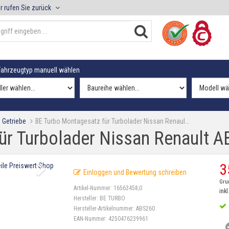
r rufen Sie zurück
ahrzeugtyp manuell wählen
 Getriebe
BE Turbo Montagesatz für Turbolader Nissan Renaul…
ür Turbolader Nissan Renault A
3
Einloggen und Bewertung schreiben
Gru
Artikel-Nummer:
16563458;0
inkl
Hersteller:
BE TURBO
Hersteller-Artikelnummer:
ABS260
EAN-Nummer:
4250476239961