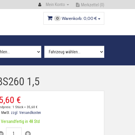
Mein Konto
Merkzettel
(0)
Warenkorb:
0,
00
€
0
BS260 1,5
5,
60
€
ndpreis: 1 Stück =
35,
60
€
. MwSt.
zzgl. Versandkosten
Versandfertig in 48 Std