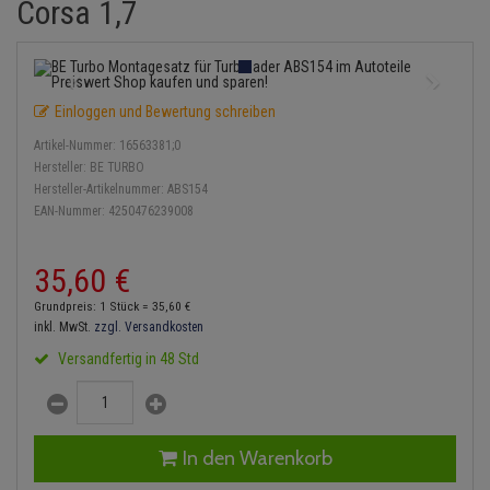
Corsa 1,7
Einspritzpumpe
Lambdasonde
Bremsbeläge
Service Kit
Verdampfer
Zündkondensator
Thermoschalter
Kühler-Frostschutz
Klimaanlage
Hydraulikschläuche
Gaszug
Mittelschalldämpfer
Bremssattel
Stoßdämpfer
Zündmodul
Thermostat
Starthilfekabel
Heizung
Koppelstange
Einloggen und Bewertung schreiben
Gelenkscheiben
NOx-Sensor
Druckspeicher
Kontaktsatz
Wasserpumpe
Sicherheit & Notfall
Kraftstoffaufbereitung
Kardanwelle
Artikel-Nummer:
16563381;0
Hydrostößel
Montageteile
Handbremsseil
Hersteller:
BE TURBO
Lenkung / Achsaufhängung
Lenkgetriebe
Hersteller-Artikelnummer:
ABS154
EAN-Nummer:
4250476239008
Keilriemen
Vorschalldämpfer / Vord
Bremstrommeln
Kühlung
Lenkhebel und Übertragu
Keilrippenriemen
Bremsbacken
35,
60
€
Motor und Getriebe
Lenkmanschetten
Grundpreis: 1 Stück =
35,
60
€
Kupplung
Bremskraftregler
inkl. MwSt.
zzgl. Versandkosten
Elektrik
Querlenker
Versandfertig in 48 Std
Geberzylinder
Unterdruckpumpe
Öle und Additive
Radlager / Radnaben
Nehmerzylinder
Bremsleitung
Radbremszylinder
Servolenkung
In den Warenkorb
Kurbelgehäuse
Bremsschlauch
Reifen / Felgen
Spurstangen