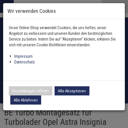
Menü
Search
Waren
Menü schließen
Warenkorb schließen
Wir verwenden Cookies
Alle Kategorien
Alle Kategorien
Alle Kategorien
Alle Kategorien
Alle Kategorien
Alle Kategorien
Alle Kategorien
Alle Kategorien
Alle Kategorien
Alle Kategorien
Alle Kategorien
Alle Kategorien
Alle Kategorien
Motor und Getriebe zu
Alle Kategorien
Alle Kategorien
Alle Kategorien
Alle Kategorien
Alle Kategorien
Alle Kategorien
Alle Kategorien
Alle Kategorien
Alle Kategorien
Zur Startseite
Fahrzeugauswahl mit Fahrzeugschein
0 ARTIKEL IM WARENKORB
Unser Online-Shop verwendet Cookies, die uns helfen, unser
MOTOR UND GETRIEBE
ABGASANLAGE
ANHÄNGER
BREMSENTEILE
FEDERUNG / DÄMPF
FILTER
INNENAUSSTATTUN
KAROSSERIE
KLIMAANLAGE
HEIZUNG
KRAFTSTOFFAUFBER
LENKUNG / ACHSAU
KÜHLUNG
DICHTUNGEN
ELEKTRIK
ÖLE UND ADDITIVE
REIFEN / FELGEN
REINIGUNG / PFLEGE
SCHEIBENREINIGUN
SCHEINWERFER / L
WERKZEUG
ZÜND- / GLÜHANLAG
ZUBEHÖR
(60585 Ergebnisse)
(14043 Ergebniss
(2994 Ergebni
(671 Ergebnis
(20086 Ergeb
(7656 Ergebn
(2 Ergebnis
(75 Ergebni
(7522 Erg
(1563 Er
(5728 E
(10312
(5033
(285
(
Angebot zu verbessern und unseren Kunden den bestmöglichen
Ihr Warenkorb ist momentan leer.
Abgasanlage
Service zu bieten. Indem Sie auf "Akzeptieren" klicken, erklären Sie
Ergebnisse (
)
Ergebnisse)
Fertig
Alle anzeigen
sich mit unseren Cookie-Richtlinien einverstanden.
Anhängerkupplung
Hydraulikfilter
Außenspiegel / Glas
Gebläsemotor
Ausgleichsbehälter für K
Arbeitsscheinwerfer
Hazet
Antennen
oder Fahrzeugtyp manuell wählen
Anhänger
Anlasser
AGR-Ventil
ABS-Ring
Blattfeder
Hand- und Fußhebel
Druckleitungen
Kraftstoffaufbereitung
Ventildeckeldichtung
Additive
Reifendrucksensoren
Holts
Waschwasserdüsen
Fernscheinwerfer
Zündspule
Impressum
Elektrosätze
Innenraumfilter
Fensterheber
Gebläsewiderstand
Heizungskühler
Fanfaren & Hupen
SW-Stahl
Einparkhilfe
Batterien
Achsmanschetten
Datenschutz
Automatikgetriebe
Auspuffkomplettanlage
ABS-Sensor
Fahrwerksfeder
Lenkstockschalter
Expansionsventil
Kraftstoffpumpe
Zylinderkopfdichtung
Castrol
Radschrauben / Muttern
CRC
Scheibenwischer-Satz
Scheinwerfer
Glühkerzen
Leuchten
Inspektionspakete
Kühlerlüfter
Außentemperatursenso
Kühlmitteltemperaturse
Montageteile Elektrik
Schneeketten
Bremsenteile
Axialgelenke
Dichtungen
Dieselpartikelfilter
Ausgleichsbehälter
Federbeinlager
Klimakondensator
Kraftstofftank
Sonstige
Liqui Moly
Loctite Pattex Bonderite
Waschwasserbehälter
Blinkleuchten
Verteilerkappe
Adapter
Kraftstofffilter
Schließanlage
Steuergerät Heizung
Ladeluftkühler
Relais
Batterieladegeräte
Federung / Dämpfung
Achskörperlager
Einstellungen öffnen
Alle Akzeptieren
Differential / Getriebe
Endschalldämpfer
Bremsensätze
Sportfahrwerk
Klimakompressor
Sekundärluftanlage
Wellendichtringe
Motul
Sonax
Waschwasserpumpe
Rückleuchten
Verteilerfinger
Zubehör
Ölfilter
Tür
Wärmetauscher
Motorkühler + Lüfter
Schalter
Bremsflüssigkeit
Filter
Alle Ablehnen
Achsschenkel
Drosselklappe
Katalysator
Bremsscheiben
Gasfeder
Klimatrockner
Ölwannendichtung
Teroson
Wischergestänge
Nebelscheinwerfer
Zündkerzen
BE Turbo Montagesatz für
Luftfilter
Kabelbaumreparaturkit
Innenraumgebläse
Ölkühler
Sensoren
Marderschutz
Innenausstattung
Antriebswellen
Turbolader Opel Astra Insignia
Einspritzdüse
Krümmer
Spritzblech
Luftfedern
Schalter
Wischermotor
Leuchtmittel
Zündleitung / Satz
Schläuche Leitungen Fl
Sicherungen
Caravanspiegel
Karosserie
Antriebswellengelenke