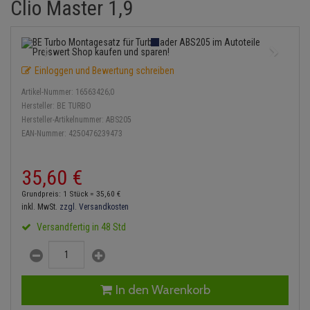
Clio Master 1,9
Einspritzpumpe
Lambdasonde
Bremsbeläge
Service Kit
Verdampfer
Zündkondensator
Thermoschalter
Kühler-Frostschutz
Klimaanlage
Hydraulikschläuche
Gaszug
Mittelschalldämpfer
Bremssattel
Stoßdämpfer
Zündmodul
Thermostat
Starthilfekabel
Heizung
Koppelstange
Einloggen und Bewertung schreiben
Gelenkscheiben
NOx-Sensor
Druckspeicher
Kontaktsatz
Wasserpumpe
Sicherheit & Notfall
Kraftstoffaufbereitung
Kardanwelle
Artikel-Nummer:
16563426;0
Hydrostößel
Montageteile
Handbremsseil
Hersteller:
BE TURBO
Lenkung / Achsaufhängung
Lenkgetriebe
Hersteller-Artikelnummer:
ABS205
EAN-Nummer:
4250476239473
Keilriemen
Vorschalldämpfer / Vord
Bremstrommeln
Kühlung
Lenkhebel und Übertragu
Keilrippenriemen
Bremsbacken
35,
60
€
Motor und Getriebe
Lenkmanschetten
Grundpreis: 1 Stück =
35,
60
€
Kupplung
Bremskraftregler
inkl. MwSt.
zzgl. Versandkosten
Elektrik
Querlenker
Versandfertig in 48 Std
Geberzylinder
Unterdruckpumpe
Öle und Additive
Radlager / Radnaben
Nehmerzylinder
Bremsleitung
Radbremszylinder
Servolenkung
In den Warenkorb
Kurbelgehäuse
Bremsschlauch
Reifen / Felgen
Spurstangen