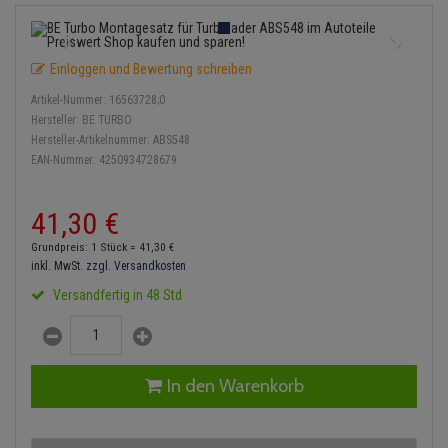
Einspritzpumpe
Lambdasonde
Bremsbeläge
Service Kit
Verdampfer
Zündkondensator
Thermoschalter
Kühler-Frostschutz
Klimaanlage
Hydraulikschläuche
Gaszug
Mittelschalldämpfer
Bremssattel
Stoßdämpfer
Zündmodul
Einloggen und Bewertung schreiben
Thermostat
Starthilfekabel
Heizung
Koppelstange
Artikel-Nummer:
16563728;0
Gelenkscheiben
NOx-Sensor
Druckspeicher
Kontaktsatz
Wasserpumpe
Sicherheit & Notfall
Hersteller:
BE TURBO
Kraftstoffaufbereitung
Kardanwelle
Hersteller-Artikelnummer:
ABS548
Hydrostößel
Montageteile
Handbremsseil
EAN-Nummer:
4250934728679
Lenkung / Achsaufhängung
Lenkgetriebe
Keilriemen
Vorschalldämpfer / Vord
Bremstrommeln
41,
30
€
Kühlung
Lenkhebel und Übertragu
Keilrippenriemen
Bremsbacken
Grundpreis: 1 Stück =
41,
30
€
Motor und Getriebe
Lenkmanschetten
inkl. MwSt.
zzgl. Versandkosten
Kupplung
Bremskraftregler
Versandfertig in 48 Std
Elektrik
Querlenker
Geberzylinder
Unterdruckpumpe
Öle und Additive
Radlager / Radnaben
Nehmerzylinder
Bremsleitung
In den Warenkorb
Radbremszylinder
Servolenkung
Kurbelgehäuse
Bremsschlauch
Reifen / Felgen
Spurstangen