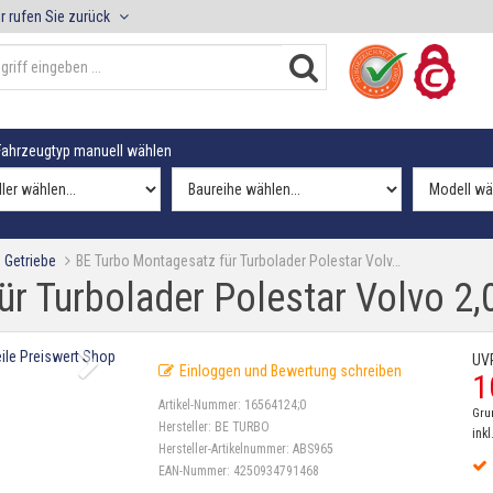
r rufen Sie zurück
ahrzeugtyp manuell wählen
 Getriebe
BE Turbo Montagesatz für Turbolader Polestar Volv…
r Turbolader Polestar Volvo 2,
UV
Einloggen und Bewertung schreiben
1
Artikel-Nummer:
16564124;0
Gru
Hersteller:
BE TURBO
inkl
Hersteller-Artikelnummer:
ABS965
EAN-Nummer:
4250934791468