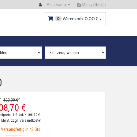
Mein Konto
Merkzettel
(0)
Warenkorb:
0,
00
€
0
0
2
P:
109,
00
€
08,
70
€
ndpreis: 1 Stück =
108,
70
€
. MwSt.
zzgl. Versandkosten
Versandfertig in 48 Std