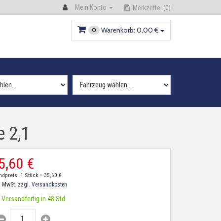
Mein Konto
Merkzettel
(0)
Warenkorb:
0,
00
€
0
e 2,1
5,
60
€
ndpreis: 1 Stück =
35,
60
€
. MwSt.
zzgl. Versandkosten
Versandfertig in 48 Std