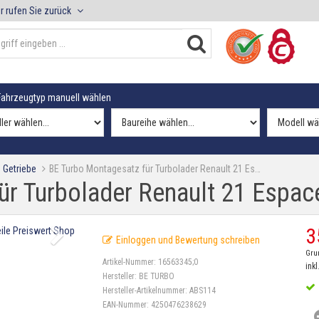
r rufen Sie zurück
ahrzeugtyp manuell wählen
 Getriebe
BE Turbo Montagesatz für Turbolader Renault 21 Es…
r Turbolader Renault 21 Espac
3
Einloggen und Bewertung schreiben
Gru
Artikel-Nummer:
16563345;0
inkl
Hersteller:
BE TURBO
Hersteller-Artikelnummer:
ABS114
EAN-Nummer:
4250476238629