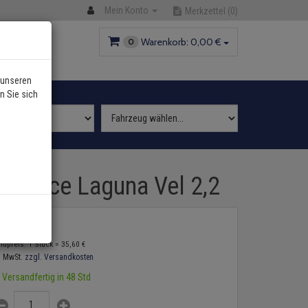
Mein Konto
Merkzettel
(0)
Warenkorb:
0,
00
€
0
 unseren
n Sie sich
 Espace Laguna Vel 2,2
5,
60
€
ndpreis: 1 Stück =
35,
60
€
. MwSt.
zzgl. Versandkosten
Versandfertig in 48 Std