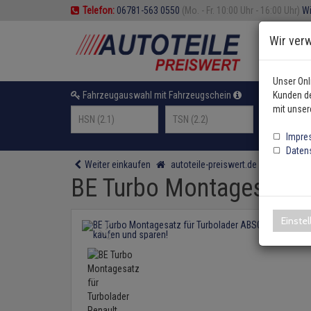
Telefon:
06781-563 0550
(Mo. - Fr. 10:00 Uhr - 16:00 Uhr)
Wi
Wir ver
Unser Onl
Fahrzeugauswahl mit Fahrzeugschein
Kunden de
oder F
mit unser
Impre
Daten
Weiter einkaufen
autoteile-preiswert.de
Motor und
BE Turbo Montagesatz f
Einste