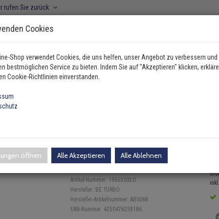
r rufen Sie zurück
wenden Cookies
ine-Shop verwendet Cookies, die uns helfen, unser Angebot zu verbessern und
n bestmöglichen Service zu bieten. Indem Sie auf "Akzeptieren" klicken, erkläre
ahrzeugtyp manuell wählen
en Cookie-Richtlinien einverstanden.
ssum
schutz
 Getriebe
BE Turbo Montagesatz für Turbolader Renault Avant…
ür Turbolader Renault Avantime
llungen öffnen
Alle Akzeptieren
Alle Ablehnen
3
Einloggen und Bewertung schreiben
Gru
Artikel-Nummer:
16563303;0
inkl
Hersteller:
BE TURBO
Hersteller-Artikelnummer:
ABS068
EAN-Nummer:
4250476238186