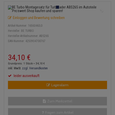
Einspritzpumpe
Lambdasonde
Bremsbeläge
Service Kit
Verdampfer
Zündkondensator
Thermoschalter
Kühler-Frostschutz
Klimaanlage
Hydraulikschläuche
Gaszug
Mittelschalldämpfer
Bremssattel
Stoßdämpfer
Zündmodul
Einloggen und Bewertung schreiben
Thermostat
Starthilfekabel
Heizung
Koppelstange
Artikel-Nummer:
16563463;0
Gelenkscheiben
NOx-Sensor
Druckspeicher
Kontaktsatz
Wasserpumpe
Sicherheit & Notfall
Hersteller:
BE TURBO
Kraftstoffaufbereitung
Kardanwelle
Hersteller-Artikelnummer:
ABS265
Hydrostößel
Montageteile
Handbremsseil
EAN-Nummer:
4250934700767
Lenkung / Achsaufhängung
Lenkgetriebe
Keilriemen
Vorschalldämpfer / Vord
Bremstrommeln
34,
10
€
Kühlung
Lenkhebel und Übertragu
Keilrippenriemen
Bremsbacken
Grundpreis: 1 Stück =
34,
10
€
Motor und Getriebe
Lenkmanschetten
inkl. MwSt.
zzgl. Versandkosten
Kupplung
Bremskraftregler
leider ausverkauft
Elektrik
Querlenker
Lageralarm
Geberzylinder
Unterdruckpumpe
Öle und Additive
Radlager / Radnaben
Nehmerzylinder
Bremsleitung
Zum Merkzettel
Radbremszylinder
Servolenkung
Kurbelgehäuse
Bremsschlauch
Fragen zum Artikel
Reifen / Felgen
Spurstangen