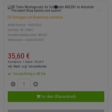
Einspritzpumpe
Lambdasonde
Bremsbeläge
Service Kit
Verdampfer
Zündkondensator
Thermoschalter
Kühler-Frostschutz
Klimaanlage
Hydraulikschläuche
Gaszug
Mittelschalldämpfer
Bremssattel
Stoßdämpfer
Zündmodul
Einloggen und Bewertung schreiben
Thermostat
Starthilfekabel
Heizung
Koppelstange
Artikel-Nummer:
16563478;0
Gelenkscheiben
NOx-Sensor
Druckspeicher
Kontaktsatz
Wasserpumpe
Sicherheit & Notfall
Hersteller:
BE TURBO
Kraftstoffaufbereitung
Kardanwelle
Hersteller-Artikelnummer:
ABS281
Hydrostößel
Montageteile
Handbremsseil
EAN-Nummer:
4250934700927
Lenkung / Achsaufhängung
Lenkgetriebe
Keilriemen
Vorschalldämpfer / Vord
Bremstrommeln
35,
60
€
Kühlung
Lenkhebel und Übertragu
Keilrippenriemen
Bremsbacken
Grundpreis: 1 Stück =
35,
60
€
Motor und Getriebe
Lenkmanschetten
inkl. MwSt.
zzgl. Versandkosten
Kupplung
Bremskraftregler
Versandfertig in 48 Std
Elektrik
Querlenker
Geberzylinder
Unterdruckpumpe
Öle und Additive
Radlager / Radnaben
Nehmerzylinder
Bremsleitung
In den Warenkorb
Radbremszylinder
Servolenkung
Kurbelgehäuse
Bremsschlauch
Reifen / Felgen
Spurstangen